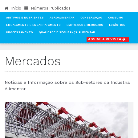
Início
Números Publicados
ADITIVOS E NUTRIENTES
AGROALIMENTAR
CONSERVAÇÃO
CONSUMO
EMBALAMENTO E ENGARRAFAMENTO
EMPRESAS E MERCADOS
LOGÍSTICA
PROCESSAMENTO
QUALIDADE E SEGURANÇA ALIMENTAR
ASSINE A REVISTA
INÍCIO
NOTÍCIAS
MERCADOS
Mercados
Notícias e Informação sobre os Sub-setores da Indústria
Alimentar.