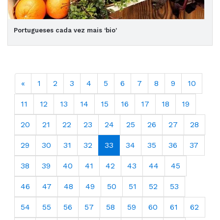
Portugueses cada vez mais ‘bio’
«
1
2
3
4
5
6
7
8
9
10
11
12
13
14
15
16
17
18
19
20
21
22
23
24
25
26
27
28
29
30
31
32
33
34
35
36
37
38
39
40
41
42
43
44
45
46
47
48
49
50
51
52
53
54
55
56
57
58
59
60
61
62