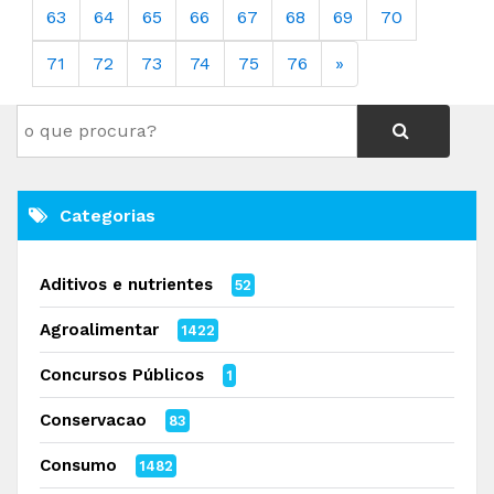
63
64
65
66
67
68
69
70
71
72
73
74
75
76
»
Categorias
Aditivos e nutrientes
52
Agroalimentar
1422
Concursos Públicos
1
Conservacao
83
Consumo
1482