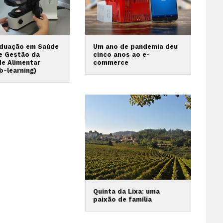
duação em Saúde
Um ano de pandemia deu
 e Gestão da
cinco anos ao e-
de Alimentar
commerce
b-learning)
Quinta da Lixa: uma
paixão de família