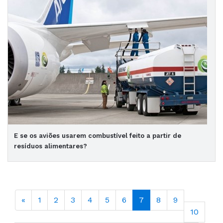
E se os aviões usarem combustível feito a partir de
resíduos alimentares?
«
1
2
3
4
5
6
7
8
9
10