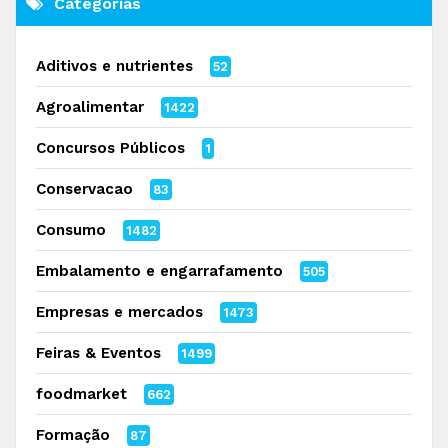
Categorias
Aditivos e nutrientes
52
Agroalimentar
1422
Concursos Públicos
1
Conservacao
83
Consumo
1482
Embalamento e engarrafamento
505
Empresas e mercados
1473
Feiras & Eventos
1499
foodmarket
662
Formação
87