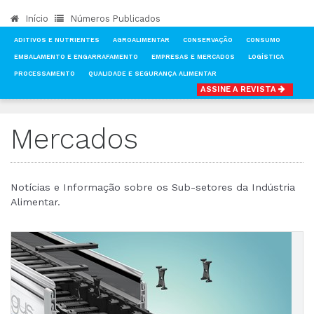
Início
Números Publicados
ADITIVOS E NUTRIENTES
AGROALIMENTAR
CONSERVAÇÃO
CONSUMO
EMBALAMENTO E ENGARRAFAMENTO
EMPRESAS E MERCADOS
LOGÍSTICA
PROCESSAMENTO
QUALIDADE E SEGURANÇA ALIMENTAR
ASSINE A REVISTA
INÍCIO
NOTÍCIAS
MERCADOS
Mercados
Notícias e Informação sobre os Sub-setores da Indústria
Alimentar.