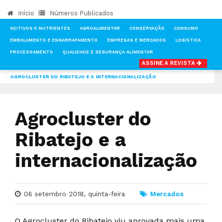
Início
Números Publicados
ADITIVOS E NUTRIENTES
AGROALIMENTAR
CONSERVAÇÃO
CONSUMO
EMBALAMENTO E ENGARRAFAMENTO
EMPRESAS E MERCADOS
LOGÍSTICA
PROCESSAMENTO
QUALIDADE E SEGURANÇA ALIMENTAR
ASSINE A REVISTA
INÍCIO
NOTÍCIAS
MERCADOS
AGROCLUSTER DO RIBATEJO E A INTERNACIONALIZAÇÃO
Agrocluster do
Ribatejo e a
internacionalização
06 setembro 2018, quinta-feira
Mercados
O Agrocluster do Ribatejo viu aprovada mais uma