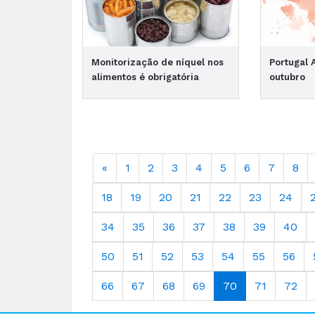
Monitorização de níquel nos
Portugal 
alimentos é obrigatória
outubro
«
1
2
3
4
5
6
7
8
18
19
20
21
22
23
24
34
35
36
37
38
39
40
50
51
52
53
54
55
56
66
67
68
69
70
71
72