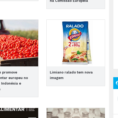
na Comissão Europeia
an promove
Limiano ralado tem nova
ntar europeu no
imagem
 Indonésia e
a