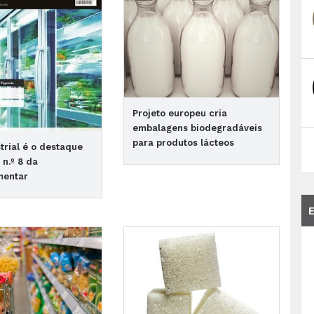
Projeto europeu cria
embalagens biodegradáveis
para produtos lácteos
strial é o destaque
 n.º 8 da
mentar