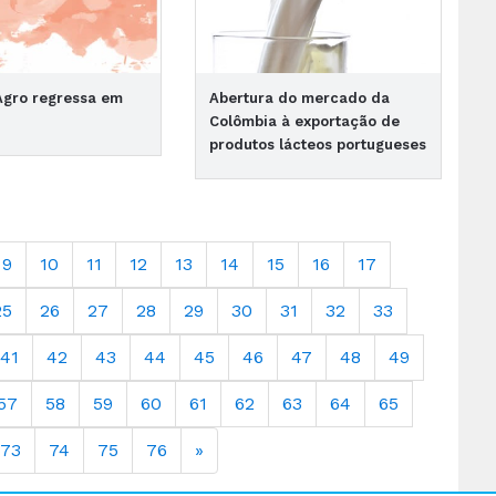
Agro regressa em
Abertura do mercado da
Colômbia à exportação de
produtos lácteos portugueses
9
10
11
12
13
14
15
16
17
25
26
27
28
29
30
31
32
33
41
42
43
44
45
46
47
48
49
57
58
59
60
61
62
63
64
65
73
74
75
76
»