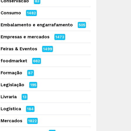
Conservacao
83
Consumo
1482
Embalamento e engarrafamento
505
Empresas e mercados
1473
Feiras & Eventos
1499
foodmarket
662
Formação
87
Legislação
195
Livraria
13
Logística
184
Mercados
1822