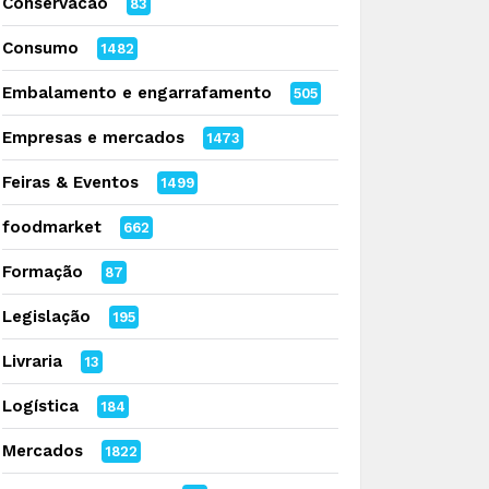
Conservacao
83
Consumo
1482
Embalamento e engarrafamento
505
Empresas e mercados
1473
Feiras & Eventos
1499
foodmarket
662
Formação
87
Legislação
195
Livraria
13
Logística
184
Mercados
1822