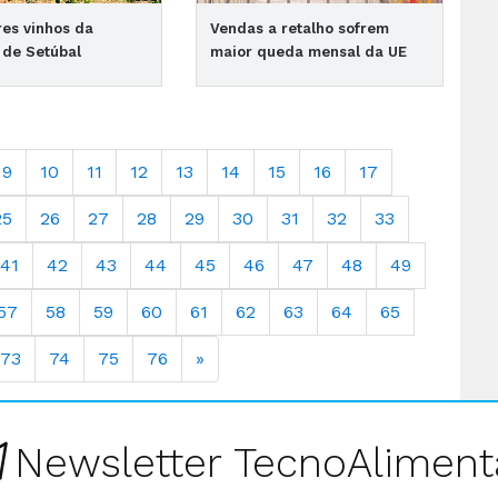
es vinhos da
Vendas a retalho sofrem
 de Setúbal
maior queda mensal da UE
9
10
11
12
13
14
15
16
17
25
26
27
28
29
30
31
32
33
41
42
43
44
45
46
47
48
49
57
58
59
60
61
62
63
64
65
73
74
75
76
»
Newsletter TecnoAliment