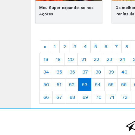
Meu Super expande-se nos
Os melhor
Açores
Península
«
1
2
3
4
5
6
7
8
18
19
20
21
22
23
24
34
35
36
37
38
39
40
50
51
52
53
54
55
56
66
67
68
69
70
71
72