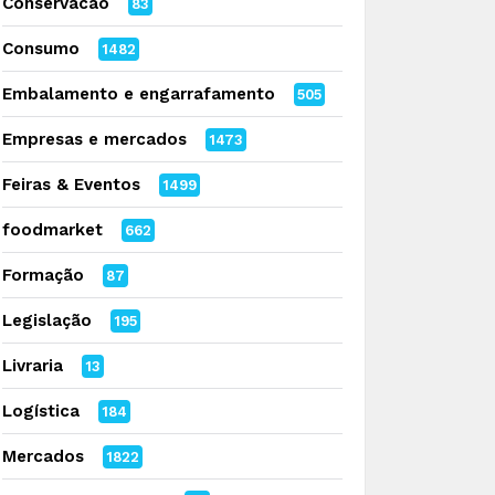
Conservacao
83
Consumo
1482
Embalamento e engarrafamento
505
Empresas e mercados
1473
Feiras & Eventos
1499
foodmarket
662
Formação
87
Legislação
195
Livraria
13
Logística
184
Mercados
1822