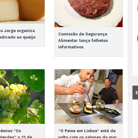
ão Jorge organiza
Comissão de Segurança
dedicado ao queijo
Alimentar lança folhetos
informativos
rémios “Os
“O Peixe em Lisboa” está de
Verdes” a 21 de
volta com os sabores do mar