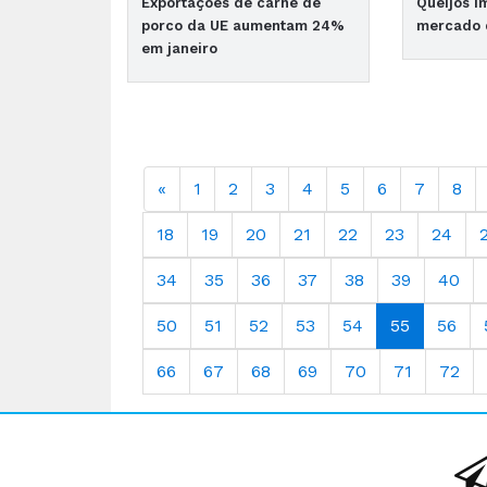
Exportações de carne de
Queijos i
porco da UE aumentam 24%
mercado d
em janeiro
«
1
2
3
4
5
6
7
8
18
19
20
21
22
23
24
34
35
36
37
38
39
40
50
51
52
53
54
55
56
66
67
68
69
70
71
72