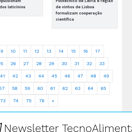
mpulsionam
Politécnico de Leiria e região
os laticínios
de vinhos de Lisboa
formalizam cooperação
científica
9
10
11
12
13
14
15
16
17
25
26
27
28
29
30
31
32
33
41
42
43
44
45
46
47
48
49
57
58
59
60
61
62
63
64
65
73
74
75
76
»
Newsletter TecnoAliment