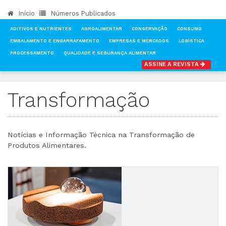
Início
Números Publicados
ADITIVOS E NUTRIENTES
AGROALIMENTAR
CONSERVAÇÃO
CONSUMO
EMBALAMENTO E ENGARRAFAMENTO
EMPRESAS E MERCADOS
LOGÍSTICA
PROCESSAMENTO
QUALIDADE E SEGURANÇA ALIMENTAR
ASSINE A REVISTA
INÍCIO
NOTÍCIAS
TRANSFORMAÇÃO
Transformação
Notícias e Informação Técnica na Transformação de
Produtos Alimentares.