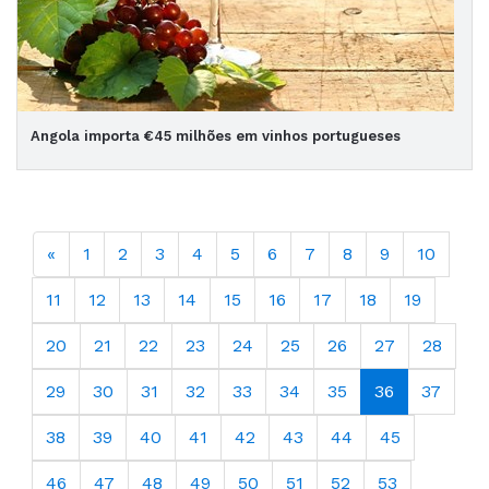
Angola importa €45 milhões em vinhos portugueses
«
1
2
3
4
5
6
7
8
9
10
11
12
13
14
15
16
17
18
19
20
21
22
23
24
25
26
27
28
29
30
31
32
33
34
35
36
37
38
39
40
41
42
43
44
45
46
47
48
49
50
51
52
53