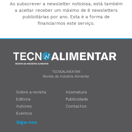
Ao subscrever a newsletter noticiosa, está também
a aceitar receber um máximo de 6 newsletters
publicitárias por ano. Esta é a forma de
financiarmos este serviço.
TECNOALIMENTAR
Revista da Indústria Alimentar
Sobre a revista
Assinatura
Editora
Publicidade
Autores
Contactos
Eventos
Siga-nos