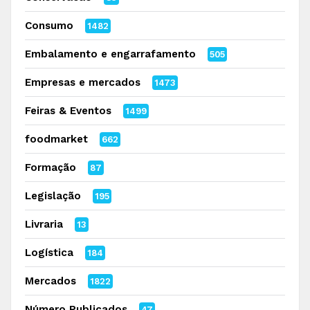
Consumo
1482
Embalamento e engarrafamento
505
Empresas e mercados
1473
Feiras & Eventos
1499
foodmarket
662
Formação
87
Legislação
195
Livraria
13
Logística
184
Mercados
1822
Número Publicados
47