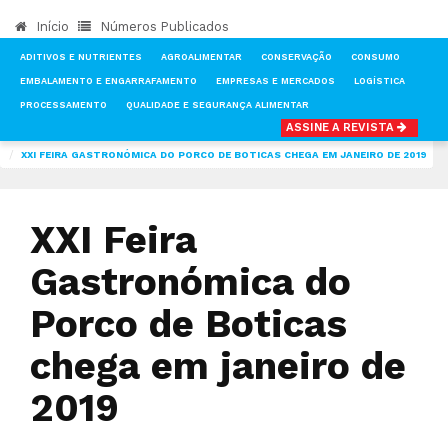
Início
Números Publicados
ADITIVOS E NUTRIENTES
AGROALIMENTAR
CONSERVAÇÃO
CONSUMO
EMBALAMENTO E ENGARRAFAMENTO
EMPRESAS E MERCADOS
LOGÍSTICA
PROCESSAMENTO
QUALIDADE E SEGURANÇA ALIMENTAR
ASSINE A REVISTA
INÍCIO
NOTÍCIAS
FEIRAS & EVENTOS
XXI FEIRA GASTRONÓMICA DO PORCO DE BOTICAS CHEGA EM JANEIRO DE 2019
XXI Feira
Gastronómica do
Porco de Boticas
chega em janeiro de
2019