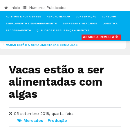
Início
Números Publicados
ADITIVOS E NUTRIENTES
AGROALIMENTAR
CONSERVAÇÃO
CONSUMO
EMBALAMENTO E ENGARRAFAMENTO
EMPRESAS E MERCADOS
LOGÍSTICA
PROCESSAMENTO
QUALIDADE E SEGURANÇA ALIMENTAR
ASSINE A REVISTA
INÍCIO
NOTÍCIAS
MERCADOS
VACAS ESTÃO A SER ALIMENTADAS COM ALGAS
Vacas estão a ser
alimentadas com
algas
05 setembro 2018, quarta-feira
Mercados
Produção