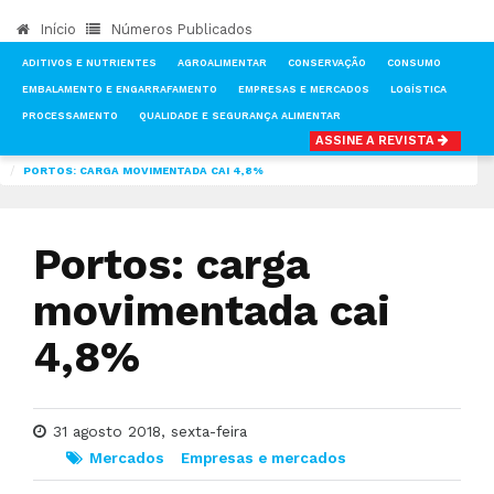
Início
Números Publicados
ADITIVOS E NUTRIENTES
AGROALIMENTAR
CONSERVAÇÃO
CONSUMO
EMBALAMENTO E ENGARRAFAMENTO
EMPRESAS E MERCADOS
LOGÍSTICA
PROCESSAMENTO
QUALIDADE E SEGURANÇA ALIMENTAR
ASSINE A REVISTA
INÍCIO
NOTÍCIAS
MERCADOS
PORTOS: CARGA MOVIMENTADA CAI 4,8%
Portos: carga
movimentada cai
4,8%
31 agosto 2018, sexta-feira
Mercados
Empresas e mercados