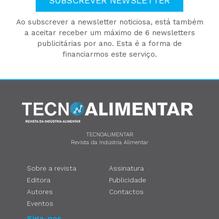
SUBSCREVER NEWSLETTER
Ao subscrever a newsletter noticiosa, está também
a aceitar receber um máximo de 6 newsletters
publicitárias por ano. Esta é a forma de
financiarmos este serviço.
TECNOALIMENTAR
Revista da Indústria Alimentar
Sobre a revista
Assinatura
Editora
Publicidade
Autores
Contactos
Eventos
Siga-nos