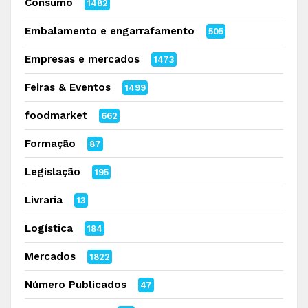
Consumo
1482
Embalamento e engarrafamento
505
Empresas e mercados
1473
Feiras & Eventos
1499
foodmarket
662
Formação
87
Legislação
195
Livraria
13
Logística
184
Mercados
1822
Número Publicados
47