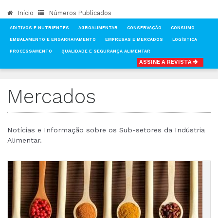
Início
Números Publicados
ADITIVOS E NUTRIENTES
AGROALIMENTAR
CONSERVAÇÃO
CONSUMO
EMBALAMENTO E ENGARRAFAMENTO
EMPRESAS E MERCADOS
LOGÍSTICA
PROCESSAMENTO
QUALIDADE E SEGURANÇA ALIMENTAR
ASSINE A REVISTA
INÍCIO
NOTÍCIAS
MERCADOS
Mercados
Notícias e Informação sobre os Sub-setores da Indústria
Alimentar.