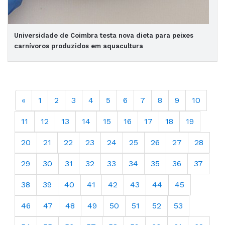
Universidade de Coimbra testa nova dieta para peixes
carnívoros produzidos em aquacultura
«
1
2
3
4
5
6
7
8
9
10
11
12
13
14
15
16
17
18
19
20
21
22
23
24
25
26
27
28
29
30
31
32
33
34
35
36
37
38
39
40
41
42
43
44
45
46
47
48
49
50
51
52
53