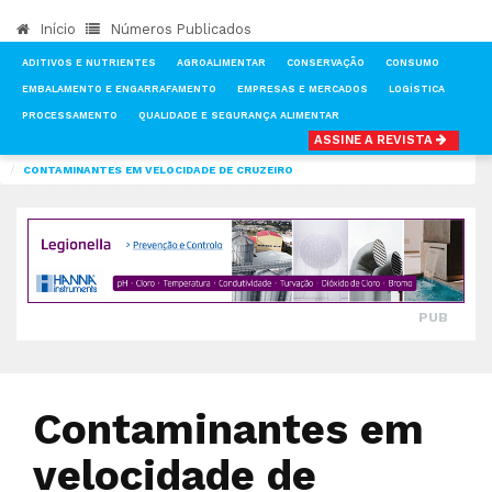
Início
Números Publicados
ADITIVOS E NUTRIENTES
AGROALIMENTAR
CONSERVAÇÃO
CONSUMO
EMBALAMENTO E ENGARRAFAMENTO
EMPRESAS E MERCADOS
LOGÍSTICA
PROCESSAMENTO
QUALIDADE E SEGURANÇA ALIMENTAR
ASSINE A REVISTA
INÍCIO
NOTÍCIAS
QUALIDADE E SEGURANÇA ALIMENTAR
CONTAMINANTES EM VELOCIDADE DE CRUZEIRO
PUB
Contaminantes em
velocidade de