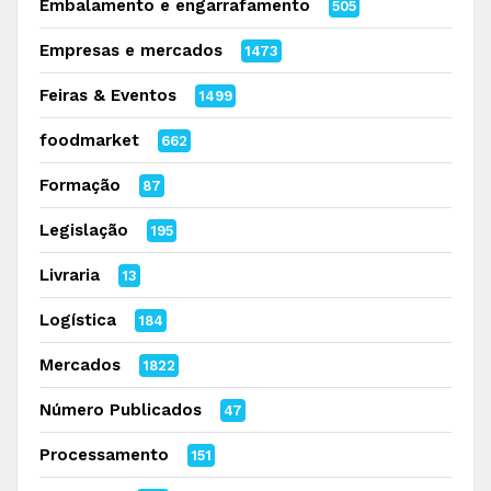
Embalamento e engarrafamento
505
Empresas e mercados
1473
Feiras & Eventos
1499
foodmarket
662
Formação
87
Legislação
195
Livraria
13
Logística
184
Mercados
1822
Número Publicados
47
Processamento
151