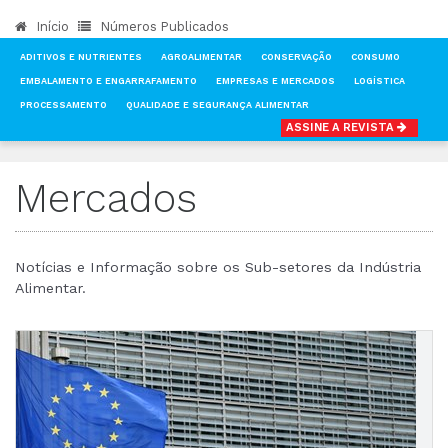
Início
Números Publicados
ADITIVOS E NUTRIENTES
AGROALIMENTAR
CONSERVAÇÃO
CONSUMO
EMBALAMENTO E ENGARRAFAMENTO
EMPRESAS E MERCADOS
LOGÍSTICA
PROCESSAMENTO
QUALIDADE E SEGURANÇA ALIMENTAR
ASSINE A REVISTA
INÍCIO
NOTÍCIAS
MERCADOS
Mercados
Notícias e Informação sobre os Sub-setores da Indústria
Alimentar.