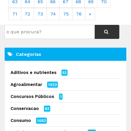
63
64
65
66
67
68
69
70
71
72
73
74
75
76
»
Categorias
Aditivos e nutrientes
52
Agroalimentar
1423
Concursos Públicos
1
Conservacao
83
Consumo
1482