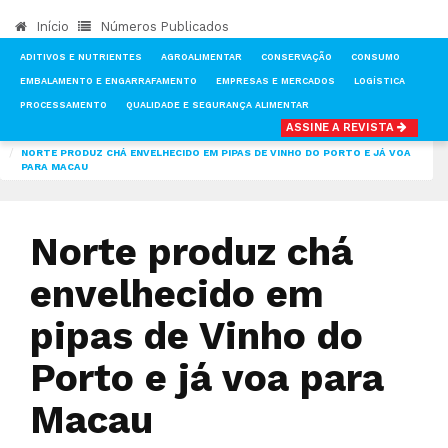
Início
Números Publicados
ADITIVOS E NUTRIENTES
AGROALIMENTAR
CONSERVAÇÃO
CONSUMO
EMBALAMENTO E ENGARRAFAMENTO
EMPRESAS E MERCADOS
LOGÍSTICA
PROCESSAMENTO
QUALIDADE E SEGURANÇA ALIMENTAR
ASSINE A REVISTA
INÍCIO
NOTÍCIAS
MERCADOS
NORTE PRODUZ CHÁ ENVELHECIDO EM PIPAS DE VINHO DO PORTO E JÁ VOA
PARA MACAU
Norte produz chá
envelhecido em
pipas de Vinho do
Porto e já voa para
Macau