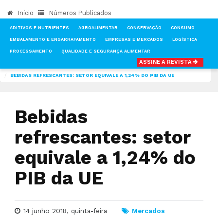
Início
Números Publicados
ADITIVOS E NUTRIENTES
AGROALIMENTAR
CONSERVAÇÃO
CONSUMO
EMBALAMENTO E ENGARRAFAMENTO
EMPRESAS E MERCADOS
LOGÍSTICA
PROCESSAMENTO
QUALIDADE E SEGURANÇA ALIMENTAR
ASSINE A REVISTA
INÍCIO
NOTÍCIAS
MERCADOS
BEBIDAS REFRESCANTES: SETOR EQUIVALE A 1,24% DO PIB DA UE
Bebidas
refrescantes: setor
equivale a 1,24% do
PIB da UE
14 junho 2018, quinta-feira
Mercados