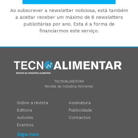
Ao subscrever a newsletter noticiosa, está também
a aceitar receber um máximo de 6 newsletters
publicitárias por ano. Esta é a forma de
financiarmos este serviço.
TECNOALIMENTAR
Revista da Indústria Alimentar
Sobre a revista
Assinatura
Editora
Publicidade
Autores
Contactos
Eventos
Siga-nos