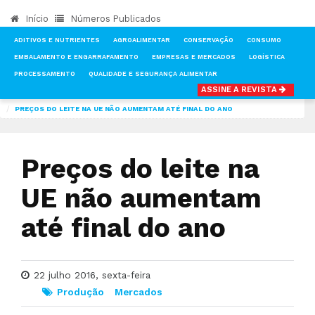
Início
Números Publicados
ADITIVOS E NUTRIENTES
AGROALIMENTAR
CONSERVAÇÃO
CONSUMO
EMBALAMENTO E ENGARRAFAMENTO
EMPRESAS E MERCADOS
LOGÍSTICA
PROCESSAMENTO
QUALIDADE E SEGURANÇA ALIMENTAR
ASSINE A REVISTA
INÍCIO
NOTÍCIAS
PRODUÇÃO
PREÇOS DO LEITE NA UE NÃO AUMENTAM ATÉ FINAL DO ANO
Preços do leite na
UE não aumentam
até final do ano
22 julho 2016, sexta-feira
Produção
Mercados