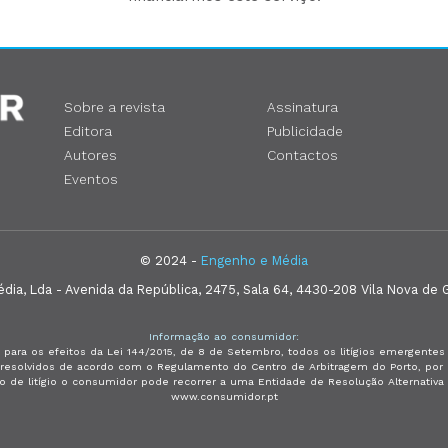
Sobre a revista
Assinatura
Editora
Publicidade
Autores
Contactos
Eventos
© 2024 -
Engenho e Média
ia, Lda - Avenida da República, 2475, Sala 64, 4430-208 Vila Nova de G
Informação ao consumidor:
 para os efeitos da Lei 144/2015, de 8 de Setembro, todos os litígios emergent
e resolvidos de acordo com o Regulamento do Centro de Arbitragem do Porto, p
so de litígio o consumidor pode recorrer a uma Entidade de Resolução Alternativ
www.consumidor.pt