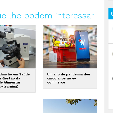
ue lhe podem interessar
duação em Saúde
Um ano de pandemia deu
 e Gestão da
cinco anos ao e-
de Alimentar
commerce
b-learning)