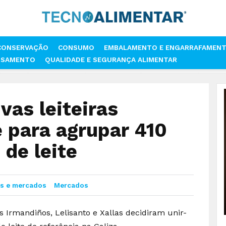
CONSERVAÇÃO
CONSUMO
EMBALAMENTO E ENGARRAFAMEN
SSAMENTO
QUALIDADE E SEGURANÇA ALIMENTAR
QUATRO COOPERATIVAS LEITEIRAS GALEGAS UNEM-SE PARA AGRUPAR 410
vas leiteiras
 para agrupar 410
 de leite
s e mercados
Mercados
os Irmandiños, Lelisanto e Xallas decidiram unir-