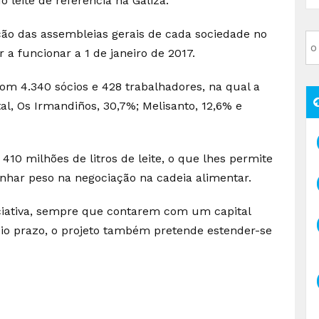
 leite de referência na Galiza.
ção das assembleias gerais de cada sociedade no
a funcionar a 1 de janeiro de 2017.
om 4.340 sócios e 428 trabalhadores, na qual a
tal, Os Irmandiños, 30,7%; Melisanto, 12,6% e
10 milhões de litros de leite, o que lhes permite
ganhar peso na negociação na cadeia alimentar.
iciativa, sempre que contarem com um capital
io prazo, o projeto também pretende estender-se