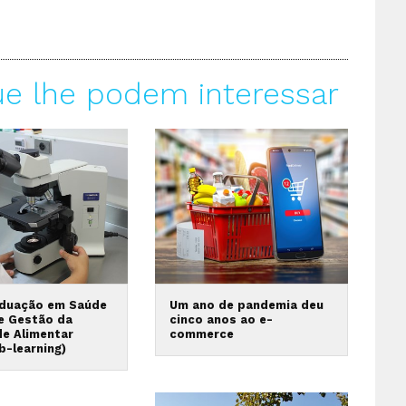
ue lhe podem interessar
duação em Saúde
Um ano de pandemia deu
 e Gestão da
cinco anos ao e-
de Alimentar
commerce
b-learning)