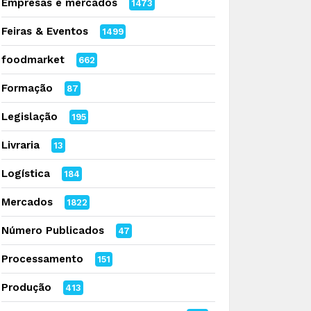
Empresas e mercados
1473
Feiras & Eventos
1499
foodmarket
662
Formação
87
Legislação
195
Livraria
13
Logística
184
Mercados
1822
Número Publicados
47
Processamento
151
Produção
413