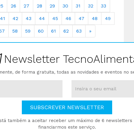
25
26
27
28
29
30
31
32
33
41
42
43
44
45
46
47
48
49
57
58
59
60
61
62
63
»
Newsletter TecnoAliment
ente, de forma gratuita, todas as novidades e eventos no s
SUBSCREVER NEWSLETTER
está também a aceitar receber um máximo de 6 newsletters p
financiarmos este serviço.