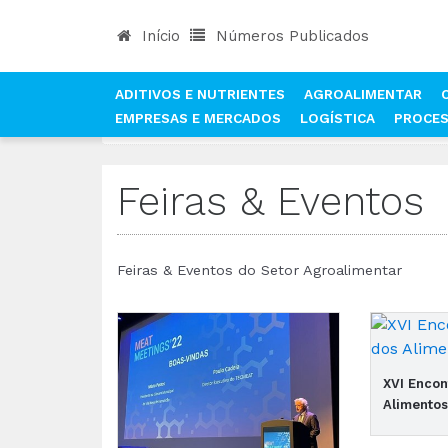
Início
Números Publicados
ADITIVOS E NUTRIENTES
AGROALIMENTAR
EMPRESAS E MERCADOS
LOGÍSTICA
PROCE
INÍCIO
NOTÍCIAS
FEIRAS & EVENTOS
Feiras & Eventos
Feiras & Eventos do Setor Agroalimentar
XVI Encon
Alimentos