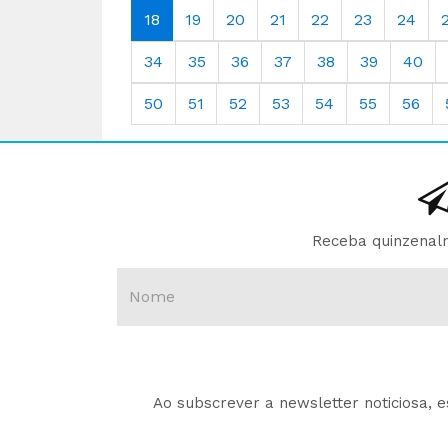
18
19
20
21
22
23
24
34
35
36
37
38
39
40
50
51
52
53
54
55
56
Receba quinzenalm
Ao subscrever a newsletter noticiosa, 