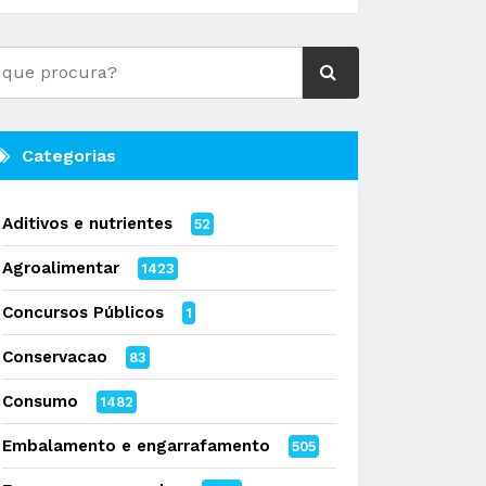
Categorias
Aditivos e nutrientes
52
Agroalimentar
1423
Concursos Públicos
1
Conservacao
83
Consumo
1482
Embalamento e engarrafamento
505