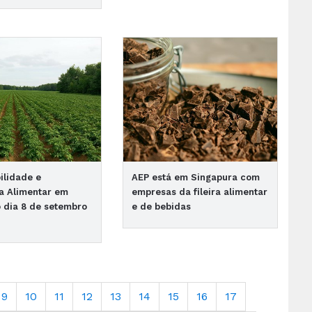
ilidade e
AEP está em Singapura com
a Alimentar em
empresas da fileira alimentar
 dia 8 de setembro
e de bebidas
9
10
11
12
13
14
15
16
17