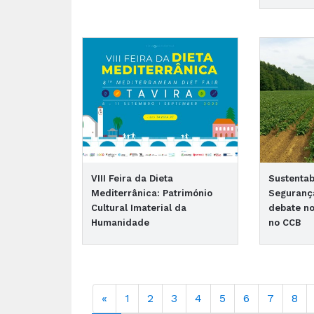
VIII Feira da Dieta
Sustentab
Mediterrânica: Património
Seguranç
Cultural Imaterial da
debate no
Humanidade
no CCB
«
1
2
3
4
5
6
7
8