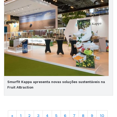
Smurfit Kappa apresenta novas soluções sustentáveis na
Fruit Attraction
«
1
2
3
4
5
6
7
8
9
10