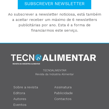
SUBSCREVER NEWSLETTER
Ao subscrever a newsletter noticiosa, está também
a aceitar receber um máximo de 6 newsletters
publicitárias por ano. Esta é a forma de
financiarmos este serviço.
TECNOALIMENTAR
Revista da Indústria Alimentar
Sobre a revista
Assinatura
Editora
Publicidade
Autores
Contactos
Eventos