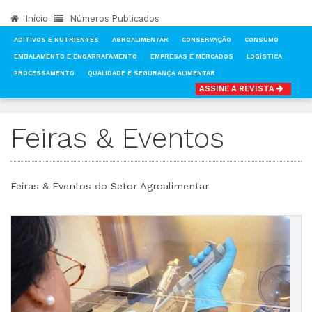
Início
Números Publicados
ADITIVOS E NUTRIENTES
AGROALIMENTAR
CONSERVAÇÃO
CONSUMO
EMBALAMENTO E ENGARRAFAMENTO
EMPRESAS E MERCADOS
LOGÍSTICA
PROCESSAMENTO
QUALIDADE E SEGURANÇA ALIMENTAR
ASSINE A REVISTA
INÍCIO
NOTÍCIAS
FEIRAS & EVENTOS
Feiras & Eventos
Feiras & Eventos do Setor Agroalimentar