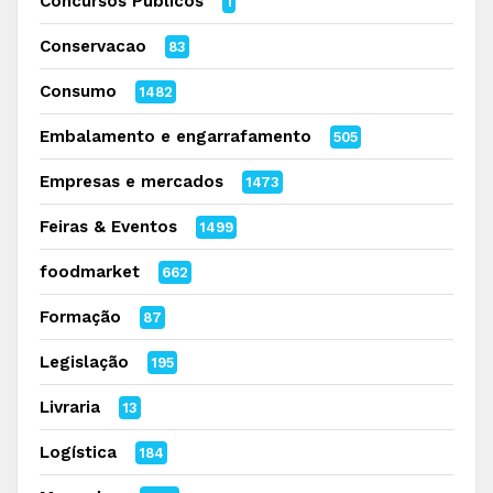
Concursos Públicos
1
Conservacao
83
Consumo
1482
Embalamento e engarrafamento
505
Empresas e mercados
1473
Feiras & Eventos
1499
foodmarket
662
Formação
87
Legislação
195
Livraria
13
Logística
184