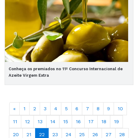
Conheça os premiados no 11º Concurso Internacional de
Azeite Virgem Extra
«
1
2
3
4
5
6
7
8
9
10
11
12
13
14
15
16
17
18
19
20
21
22
23
24
25
26
27
28