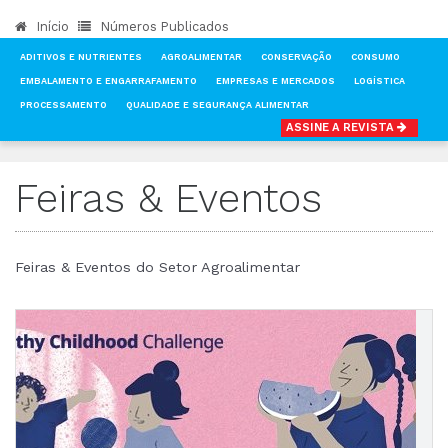
Início
Números Publicados
ADITIVOS E NUTRIENTES
AGROALIMENTAR
CONSERVAÇÃO
CONSUMO
EMBALAMENTO E ENGARRAFAMENTO
EMPRESAS E MERCADOS
LOGÍSTICA
PROCESSAMENTO
QUALIDADE E SEGURANÇA ALIMENTAR
ASSINE A REVISTA
INÍCIO
NOTÍCIAS
FEIRAS & EVENTOS
Feiras & Eventos
Feiras & Eventos do Setor Agroalimentar