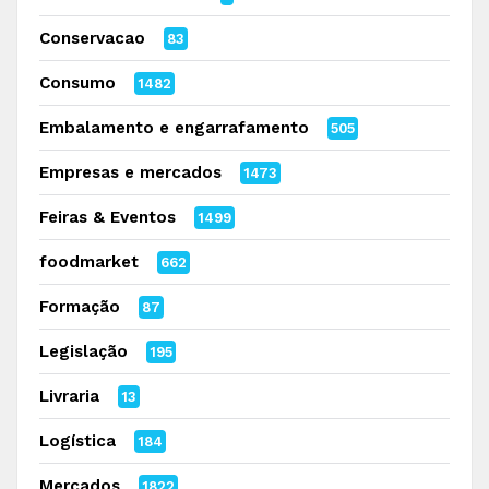
Conservacao
83
Consumo
1482
Embalamento e engarrafamento
505
Empresas e mercados
1473
Feiras & Eventos
1499
foodmarket
662
Formação
87
Legislação
195
Livraria
13
Logística
184
Mercados
1822