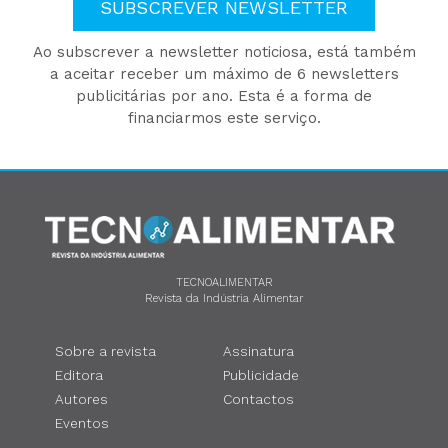
SUBSCREVER NEWSLETTER
Ao subscrever a newsletter noticiosa, está também
a aceitar receber um máximo de 6 newsletters
publicitárias por ano. Esta é a forma de
financiarmos este serviço.
TECNOALIMENTAR
Revista da Indústria Alimentar
Sobre a revista
Assinatura
Editora
Publicidade
Autores
Contactos
Eventos