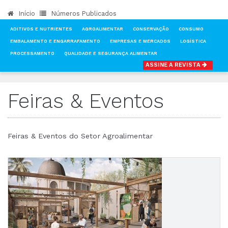
Início
Números Publicados
ADITIVOS E NUTRIENTES
AGROALIMENTAR
CONSERVAÇÃO
CONSUMO
EMBALAMENTO E ENGARRAFAMENTO
EMPRESAS E MERCADOS
LOGÍSTICA
PROCESSAMENTO
QUALIDADE E SEGURANÇA ALIMENTAR
ASSINE A REVISTA
INÍCIO
NOTÍCIAS
FEIRAS & EVENTOS
Feiras & Eventos
Feiras & Eventos do Setor Agroalimentar