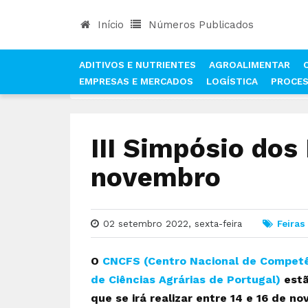
Início
Números Publicados
ADITIVOS E NUTRIENTES
AGROALIMENTAR
EMPRESAS E MERCADOS
LOGÍSTICA
PROCE
INÍCIO
NOTÍCIAS
FEIRAS & EVENTOS
III S
III Simpósio dos
novembro
02 setembro 2022, sexta-feira
Feiras
O
CNCFS (Centro Nacional de Competê
de Ciências Agrárias de Portugal)
estã
que se irá realizar entre 14 e 16 de n