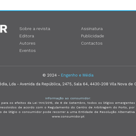
Sobre a revista
Assinatura
Editora
Publicidade
Autores
Contactos
Eventos
© 2024 -
Engenho e Média
ia, Lda - Avenida da República, 2475, Sala 64, 4430-208 Vila Nova de G
Informação ao consumidor:
 para os efeitos da Lei 144/2015, de 8 de Setembro, todos os litígios emergent
e resolvidos de acordo com o Regulamento do Centro de Arbitragem do Porto, p
so de litígio o consumidor pode recorrer a uma Entidade de Resolução Alternativ
www.consumidor.pt