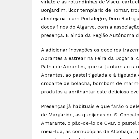
viriato e as rotundinhas de Viseu, cart
Bonjardim, licor templário de Tomar, tr
alentejana com Portalegre, Dom Rodrigo,
doces finos do Algarve, com a associaçã
presença. E ainda da Região Autónoma d
A adicionar inovações os doceiros trazem
Abrantes a estrear na Feira da Doçaria, 
Palha de Abrantes, que se juntam ao fa
Abrantes, ao pastel tigelada e à tigelad
crocante de bolacha, bombom de marmel
produtos a abrilhantar este delicioso eve
Presenças já habituais e que farão o dele
de Margaride, as queijadas de S. Gonçalo
Amarante, o pão-de-ló de Ovar, o pastel d
meia-lua, as cornucópias de Alcobaça, o b