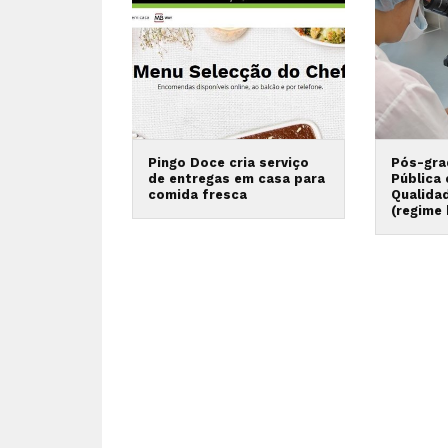
Pingo Doce cria serviço
Pós-gra
de entregas em casa para
Pública
comida fresca
Qualida
(regime 