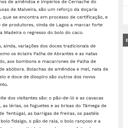
uchos de amêndoa e impérios de Cernache do
ouxas de Malveira, são um reforço da doçaria
 que se encontra em processo de certificação, e
o de produtores, vinda de Lagos a marcar forte
a Madeira o regresso do bolo do caco.
, ainda, variações dos doces tradicionais de
como os éclairs Palha de Abrantes e as natas
rdo, aos bombons e macarrones de Palha de
a de abóbora. Bolachas de amêndoa e mel, nata de
o e doce de diospiro são outros dos novos
nto.
ite dos visitantes são: o pão-de-ló e as cavacas
, as lérias, os foguetes e as brisas do Tâmega de
e Tentúgal, as barrigas de freiras, os pastéis
olo fidalgo, o pão de rala, o bolo rançoso e a