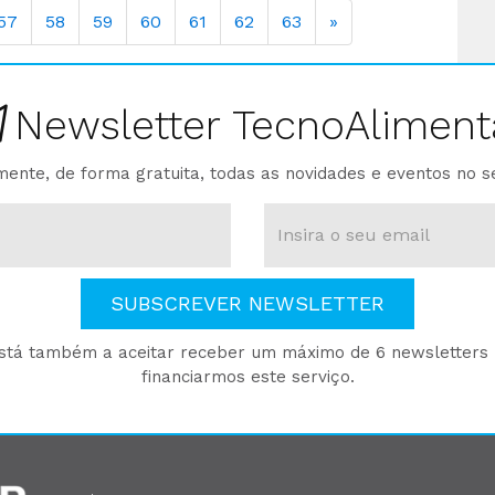
57
58
59
60
61
62
63
»
Newsletter TecnoAliment
ente, de forma gratuita, todas as novidades e eventos no s
SUBSCREVER NEWSLETTER
está também a aceitar receber um máximo de 6 newsletters p
financiarmos este serviço.