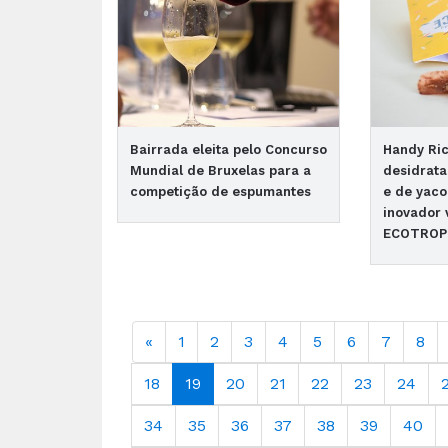
Bairrada eleita pelo Concurso
Handy Ric
Mundial de Bruxelas para a
desidrata
competição de espumantes
e de yaco
inovador
ECOTROPH
«
1
2
3
4
5
6
7
8
18
19
20
21
22
23
24
34
35
36
37
38
39
40