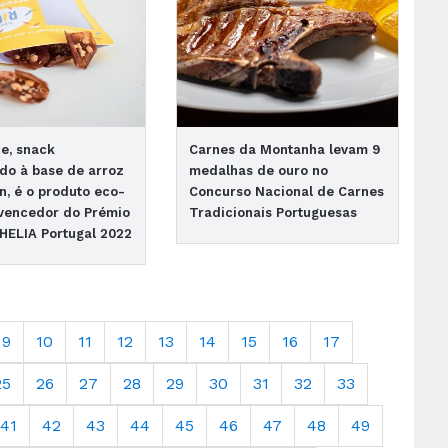
e, snack
Carnes da Montanha levam 9
do à base de arroz
medalhas de ouro no
n, é o produto eco-
Concurso Nacional de Carnes
 vencedor do Prémio
Tradicionais Portuguesas
ELIA Portugal 2022
9
10
11
12
13
14
15
16
17
25
26
27
28
29
30
31
32
33
41
42
43
44
45
46
47
48
49