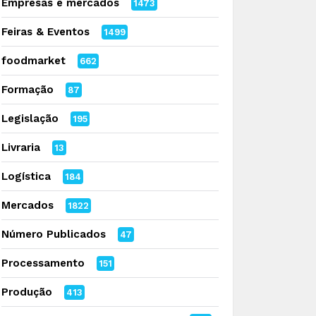
Empresas e mercados
1473
Feiras & Eventos
1499
foodmarket
662
Formação
87
Legislação
195
Livraria
13
Logística
184
Mercados
1822
Número Publicados
47
Processamento
151
Produção
413