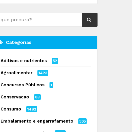
Categorias
Aditivos e nutrientes
52
Agroalimentar
1423
Concursos Públicos
1
Conservacao
83
Consumo
1482
Embalamento e engarrafamento
505