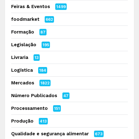
Feiras & Eventos
1499
foodmarket
662
Formação
87
Legislação
195
Livraria
13
Logística
184
Mercados
1822
Número Publicados
47
Processamento
151
Produção
413
Qualidade e segurança alimentar
673