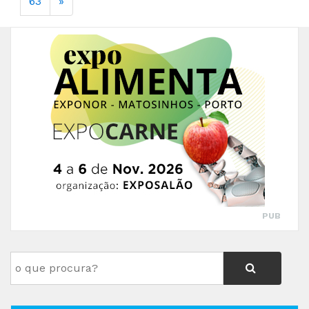
63
»
PUB