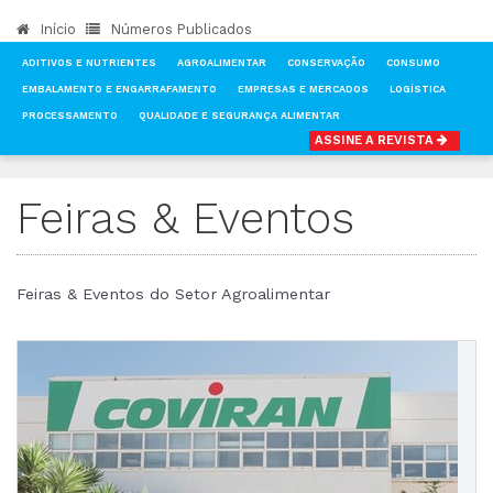
Início
Números Publicados
ADITIVOS E NUTRIENTES
AGROALIMENTAR
CONSERVAÇÃO
CONSUMO
EMBALAMENTO E ENGARRAFAMENTO
EMPRESAS E MERCADOS
LOGÍSTICA
PROCESSAMENTO
QUALIDADE E SEGURANÇA ALIMENTAR
ASSINE A REVISTA
INÍCIO
NOTÍCIAS
FEIRAS & EVENTOS
Feiras & Eventos
Feiras & Eventos do Setor Agroalimentar