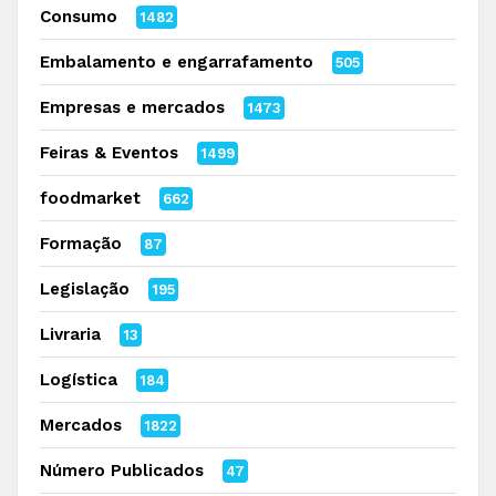
Consumo
1482
Embalamento e engarrafamento
505
Empresas e mercados
1473
Feiras & Eventos
1499
foodmarket
662
Formação
87
Legislação
195
Livraria
13
Logística
184
Mercados
1822
Número Publicados
47