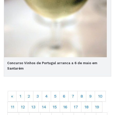
Concurso Vinhos de Portugal arranca a 6 de maio em
Santarém
«
1
2
3
4
5
6
7
8
9
10
11
12
13
14
15
16
17
18
19