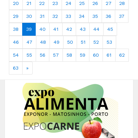
20
21
22
23
24
25
26
27
28
29
30
31
32
33
34
35
36
37
38
39
40
41
42
43
44
45
46
47
48
49
50
51
52
53
54
55
56
57
58
59
60
61
62
63
»