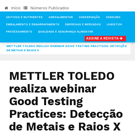
Início
Números Publicados
ADITIVOS E NUTRIENTES
AGROALIMENTAR
CONSERVAÇÃO
CONSUMO
EMBALAMENTO E ENGARRAFAMENTO
EMPRESAS E MERCADOS
LOGÍSTICA
PROCESSAMENTO
QUALIDADE E SEGURANÇA ALIMENTAR
ASSINE A REVISTA
INÍCIO
NOTÍCIAS
METTLER TOLEDO REALIZA WEBINAR GOOD TESTING PRACTICES: DETECÇÃO
DE METAIS E RAIOS X
METTLER TOLEDO
realiza webinar
Good Testing
Practices: Detecção
de Metais e Raios X