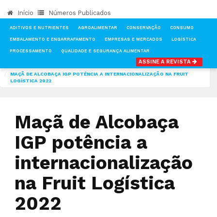
Início
Números Publicados
ADITIVOS E NUTRIENTES
AGROALIMENTAR
CONSERVAÇÃO
CONSUMO
EMBALAMENTO E ENGARRAFAMENTO
EMPRESAS E MERCADOS
LOGÍSTICA
PROCESSAMENTO
QUALIDADE E SEGURANÇA ALIMENTAR
ASSINE A REVISTA
INÍCIO
NOTÍCIAS
CONSUMO
MAÇÃ DE ALCOBAÇA IGP POTÊNCIA A INTERNACIONALIZAÇÃO NA FRUIT
LOGÍSTICA 2022
Maçã de Alcobaça
IGP potência a
internacionalização
na Fruit Logística
2022