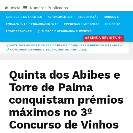
Início
Números Publicados
ADITIVOS E NUTRIENTES
AGROALIMENTAR
CONSERVAÇÃO
CONSUMO
EMBALAMENTO E ENGARRAFAMENTO
EMPRESAS E MERCADOS
LOGÍSTICA
PROCESSAMENTO
QUALIDADE E SEGURANÇA ALIMENTAR
ASSINE A REVISTA
INÍCIO
NOTÍCIAS
EMBALAMENTO E ENGARRAFAMENTO
QUINTA DOS ABIBES E TORRE DE PALMA CONQUISTAM PRÉMIOS MÁXIMOS NO
3º CONCURSO DE VINHOS ESCANÇÕES DE PORTUGAL
Quinta dos Abibes e
Torre de Palma
conquistam prémios
máximos no 3º
Concurso de Vinhos