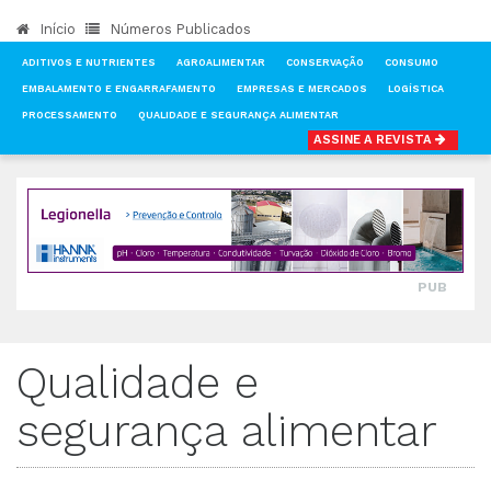
Início
Números Publicados
ADITIVOS E NUTRIENTES
AGROALIMENTAR
CONSERVAÇÃO
CONSUMO
EMBALAMENTO E ENGARRAFAMENTO
EMPRESAS E MERCADOS
LOGÍSTICA
PROCESSAMENTO
QUALIDADE E SEGURANÇA ALIMENTAR
ASSINE A REVISTA
INÍCIO
NOTÍCIAS
QUALIDADE E SEGURANÇA ALIMENTAR
PUB
Qualidade e
segurança alimentar