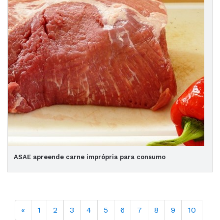
ASAE apreende carne imprópria para consumo
«
1
2
3
4
5
6
7
8
9
10