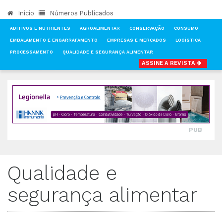
Início
Números Publicados
ADITIVOS E NUTRIENTES
AGROALIMENTAR
CONSERVAÇÃO
CONSUMO
EMBALAMENTO E ENGARRAFAMENTO
EMPRESAS E MERCADOS
LOGÍSTICA
PROCESSAMENTO
QUALIDADE E SEGURANÇA ALIMENTAR
ASSINE A REVISTA
INÍCIO
NOTÍCIAS
QUALIDADE E SEGURANÇA ALIMENTAR
PUB
Qualidade e
segurança alimentar