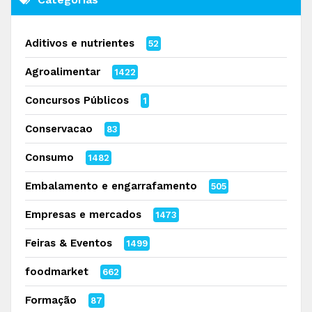
Aditivos e nutrientes
52
Agroalimentar
1422
Concursos Públicos
1
Conservacao
83
Consumo
1482
Embalamento e engarrafamento
505
Empresas e mercados
1473
Feiras & Eventos
1499
foodmarket
662
Formação
87