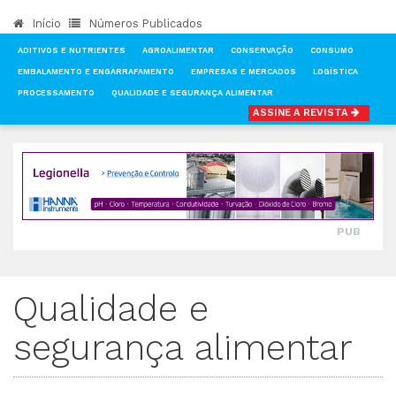
Início
Números Publicados
ADITIVOS E NUTRIENTES
AGROALIMENTAR
CONSERVAÇÃO
CONSUMO
EMBALAMENTO E ENGARRAFAMENTO
EMPRESAS E MERCADOS
LOGÍSTICA
PROCESSAMENTO
QUALIDADE E SEGURANÇA ALIMENTAR
ASSINE A REVISTA
INÍCIO
NOTÍCIAS
QUALIDADE E SEGURANÇA ALIMENTAR
PUB
Qualidade e
segurança alimentar