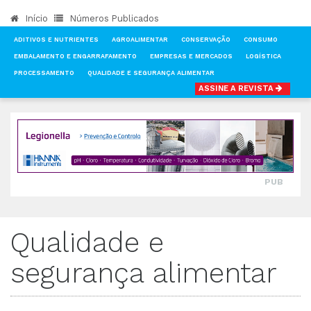
Início
Números Publicados
ADITIVOS E NUTRIENTES
AGROALIMENTAR
CONSERVAÇÃO
CONSUMO
EMBALAMENTO E ENGARRAFAMENTO
EMPRESAS E MERCADOS
LOGÍSTICA
PROCESSAMENTO
QUALIDADE E SEGURANÇA ALIMENTAR
ASSINE A REVISTA
INÍCIO
NOTÍCIAS
QUALIDADE E SEGURANÇA ALIMENTAR
PUB
Qualidade e
segurança alimentar