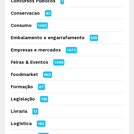
Concursos Públicos
1
Conservacao
83
Consumo
1482
Embalamento e engarrafamento
505
Empresas e mercados
1473
Feiras & Eventos
1499
foodmarket
662
Formação
87
Legislação
195
Livraria
13
Logística
184