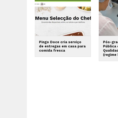
Pingo Doce cria serviço
Pós-gra
de entregas em casa para
Pública
comida fresca
Qualida
(regime 