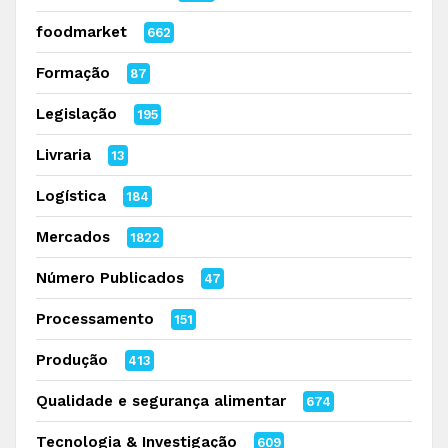
foodmarket
662
Formação
87
Legislação
195
Livraria
13
Logística
184
Mercados
1822
Número Publicados
47
Processamento
151
Produção
413
Qualidade e segurança alimentar
674
Tecnologia & Investigação
609