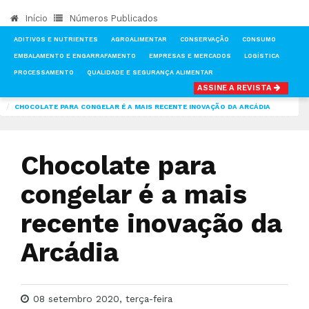
Início
Números Publicados
ADITIVOS E NUTRIENTES
AGROALIMENTAR
CONSERVAÇÃO
CONSUMO
EMBALAMENTO E ENGARRAFAMENTO
EMPRESAS E MERCADOS
LOGÍSTICA
PROCESSAMENTO
QUALIDADE E SEGURANÇA ALIMENTAR
ASSINE A REVISTA
INÍCIO
NOTÍCIAS
FOOD MARKET
CHOCOLATE PARA CONGELAR É A MAIS RECENTE INOVAÇÃO DA ARCÁDIA
Chocolate para
congelar é a mais
recente inovação da
Arcádia
08 setembro 2020, terça-feira