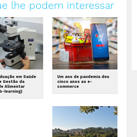
ue lhe podem interessar
duação em Saúde
Um ano de pandemia deu
 e Gestão da
cinco anos ao e-
de Alimentar
commerce
b-learning)