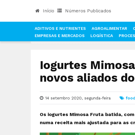
Início
Números Publicados
ADITIVOS E NUTRIENTES
AGROALIMENTAR
EMPRESAS E MERCADOS
LOGÍSTICA
PROCE
INÍCIO
NOTÍCIAS
FOOD MARKET
IOGURTES 
Iogurtes Mimosa
novos aliados do
14 setembro 2020, segunda-feira
foo
Os iogurtes Mimosa Fruta batida, com
numa receita mais ajustada para as cri