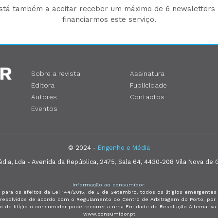
está também a aceitar receber um máximo de 6 newsletters p
financiarmos este serviço.
Sobre a revista
Assinatura
Editora
Publicidade
Autores
Contactos
Eventos
© 2024 -
Engenho e Média
ia, Lda - Avenida da República, 2475, Sala 64, 4430-208 Vila Nova de G
Informação ao consumidor:
 para os efeitos da Lei 144/2015, de 8 de Setembro, todos os litígios emergent
e resolvidos de acordo com o Regulamento do Centro de Arbitragem do Porto, p
so de litígio o consumidor pode recorrer a uma Entidade de Resolução Alternativ
www.consumidor.pt