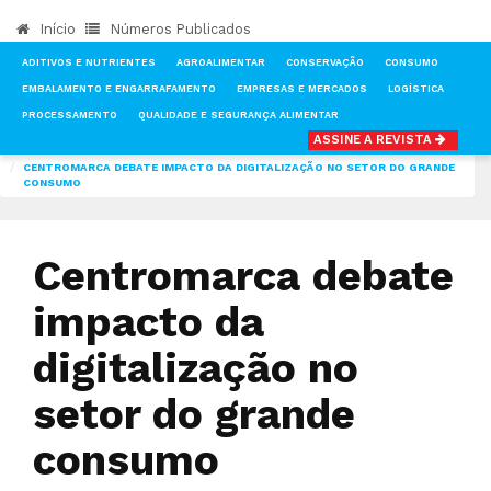
Início
Números Publicados
ADITIVOS E NUTRIENTES
AGROALIMENTAR
CONSERVAÇÃO
CONSUMO
EMBALAMENTO E ENGARRAFAMENTO
EMPRESAS E MERCADOS
LOGÍSTICA
PROCESSAMENTO
QUALIDADE E SEGURANÇA ALIMENTAR
ASSINE A REVISTA
INÍCIO
NOTÍCIAS
FOOD MARKET
CENTROMARCA DEBATE IMPACTO DA DIGITALIZAÇÃO NO SETOR DO GRANDE
CONSUMO
Centromarca debate
impacto da
digitalização no
setor do grande
consumo