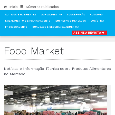
Início
Números Publicados
ADITIVOS E NUTRIENTES
AGROALIMENTAR
CONSERVAÇÃO
CONSUMO
EMBALAMENTO E ENGARRAFAMENTO
EMPRESAS E MERCADOS
LOGÍSTICA
PROCESSAMENTO
QUALIDADE E SEGURANÇA ALIMENTAR
ASSINE A REVISTA
INÍCIO
NOTÍCIAS
FOOD MARKET
Food Market
Notícias e Informação Técnica sobre Produtos Alimentares
no Mercado