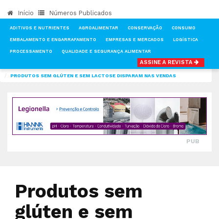
Início
Números Publicados
ADITIVOS E NUTRIENTES
AGROALIMENTAR
CONSERVAÇÃO
CONSUMO
EMBALAMENTO E ENGARRAFAMENTO
EMPRESAS E MERCADOS
LOGÍSTICA
PROCESSAMENTO
QUALIDADE E SEGURANÇA ALIMENTAR
ASSINE A REVISTA
INÍCIO
NOTÍCIAS
QUALIDADE E SEGURANÇA ALIMENTAR
PRODUTOS SEM GLÚTEN E SEM LACTOSE DISPARAM NAS VENDAS
PUB
Produtos sem
glúten e sem