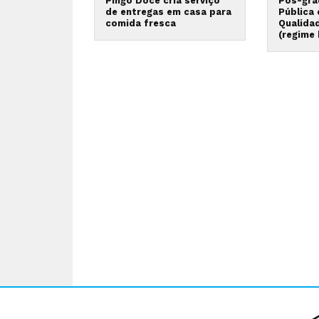
Pingo Doce cria serviço
Pós-gra
de entregas em casa para
Pública
comida fresca
Qualida
(regime 