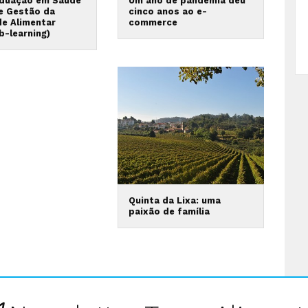
duação em Saúde
Um ano de pandemia deu
 e Gestão da
cinco anos ao e-
de Alimentar
commerce
b-learning)
Quinta da Lixa: uma
paixão de família