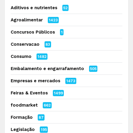
Aditivos e nutrientes
52
Agroalimentar
1423
Concursos Públicos
1
Conservacao
83
Consumo
1482
Embalamento e engarrafamento
505
Empresas e mercados
1473
Feiras & Eventos
1499
foodmarket
662
Formação
87
Legislação
195