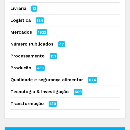
Livraria
13
Logística
184
Mercados
1822
Número Publicados
47
Processamento
151
Produção
413
Qualidade e segurança alimentar
674
Tecnologia & Investigação
609
Transformação
130