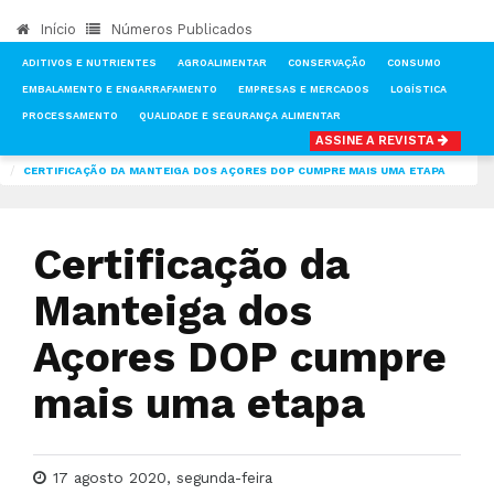
Início
Números Publicados
ADITIVOS E NUTRIENTES
AGROALIMENTAR
CONSERVAÇÃO
CONSUMO
EMBALAMENTO E ENGARRAFAMENTO
EMPRESAS E MERCADOS
LOGÍSTICA
PROCESSAMENTO
QUALIDADE E SEGURANÇA ALIMENTAR
ASSINE A REVISTA
INÍCIO
NOTÍCIAS
AGROALIMENTAR
CERTIFICAÇÃO DA MANTEIGA DOS AÇORES DOP CUMPRE MAIS UMA ETAPA
Certificação da
Manteiga dos
Açores DOP cumpre
mais uma etapa
17 agosto 2020, segunda-feira