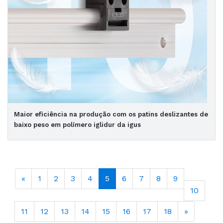
Maior eficiência na produção com os patins deslizantes de
baixo peso em polímero iglidur da igus
«
1
2
3
4
5
6
7
8
9
10
11
12
13
14
15
16
17
18
»