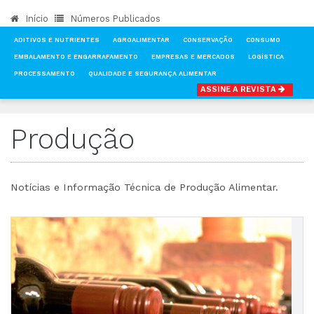
Início
Números Publicados
ADITIVOS E NUTRIENTES
AGROALIMENTAR
CONSERVAÇÃO
CONSUMO
EMBALAMENTO E ENGARRAFAMENTO
EMPRESAS E MERCADOS
LOGÍSTICA
PROCESSAMENTO
QUALIDADE E SEGURANÇA ALIMENTAR
ASSINE A REVISTA
INÍCIO
NOTÍCIAS
PRODUÇÃO
Produção
Notícias e Informação Técnica de Produção Alimentar.