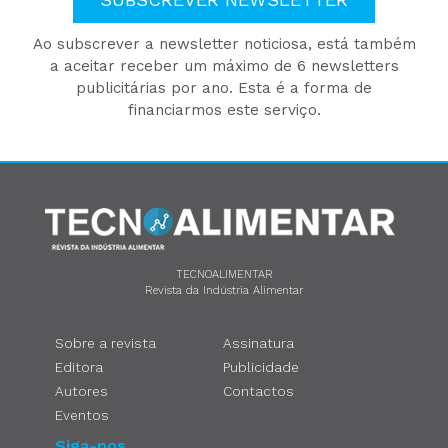
Ao subscrever a newsletter noticiosa, está também
a aceitar receber um máximo de 6 newsletters
publicitárias por ano. Esta é a forma de
financiarmos este serviço.
TECNOALIMENTAR
Revista da Indústria Alimentar
Sobre a revista
Assinatura
Editora
Publicidade
Autores
Contactos
Eventos
Siga-nos