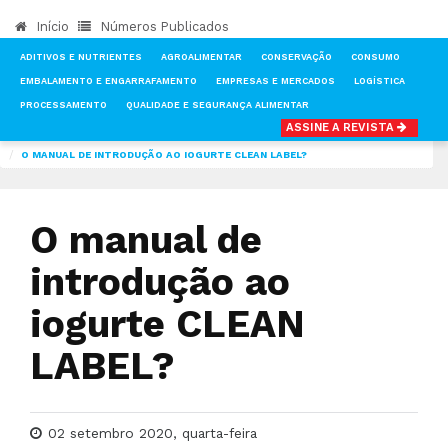
Início
Números Publicados
ADITIVOS E NUTRIENTES
AGROALIMENTAR
CONSERVAÇÃO
CONSUMO
EMBALAMENTO E ENGARRAFAMENTO
EMPRESAS E MERCADOS
LOGÍSTICA
PROCESSAMENTO
QUALIDADE E SEGURANÇA ALIMENTAR
ASSINE A REVISTA
INÍCIO
NOTÍCIAS
AGROALIMENTAR
O MANUAL DE INTRODUÇÃO AO IOGURTE CLEAN LABEL?
O manual de
introdução ao
iogurte CLEAN
LABEL?
02 setembro 2020, quarta-feira