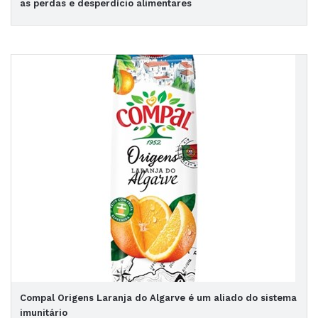
as perdas e desperdício alimentares
Compal Origens Laranja do Algarve é um aliado do sistema
imunitário