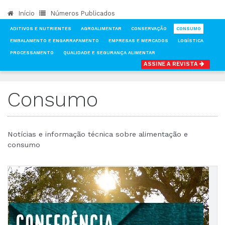
Início
Números Publicados
ADITIVOS E NUTRIENTES
AGROALIMENTAR
CONSERVAÇÃO
CONSUMO
EMBALAMENTO E ENGARRAFAMENTO
EMPRESAS E MERCADOS
LOGÍSTICA
PROCESSAMENTO
QUALIDADE E SEGURANÇA ALIMENTAR
ASSINE A REVISTA
INÍCIO
NOTÍCIAS
CONSUMO
Consumo
Notícias e informação técnica sobre alimentação e
consumo